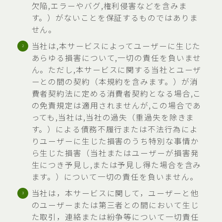
欠陥,エラーやバグ,権利侵害などを含みま
す。）がないことを保証するものではありま
せん。
当社は,本サービスによってユーザーに生じた
あらゆる損害について,一切の責任を負いませ
ん。ただし,本サービスに関する当社とユーザ
ーとの間の契約（本規約を含みます。）が消
費者契約法に定める消費者契約となる場合,こ
の免責規定は適用されませんが,この場合であ
っても,当社は,当社の過失（重過失を除きま
す。）による債務不履行または不法行為によ
りユーザーに生じた損害のうち特別な事情か
ら生じた損害（当社またはユーザーが損害発
生につき予見し,または予見し得た場合を含み
ます。）について一切の責任を負いません。
当社は，本サービスに関して，ユーザーと他
のユーザーまたは第三者との間において生じ
た取引，連絡または紛争等について一切責任